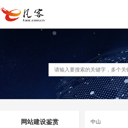
首页
网站建设
软件定制
凡客
网站建设鉴赏
中山