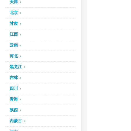
天津
北京
甘肃
江西
云南
河北
黑龙江
吉林
四川
青海
陕西
内蒙古