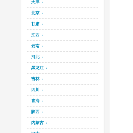
天津
北京
甘肃
江西
云南
河北
黑龙江
吉林
四川
青海
陕西
内蒙古