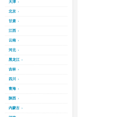
天津
北京
甘肃
江西
云南
河北
黑龙江
吉林
四川
青海
陕西
内蒙古