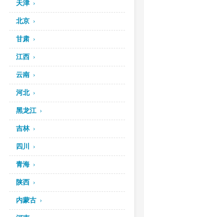
天津
北京
甘肃
江西
云南
河北
黑龙江
吉林
四川
青海
陕西
内蒙古