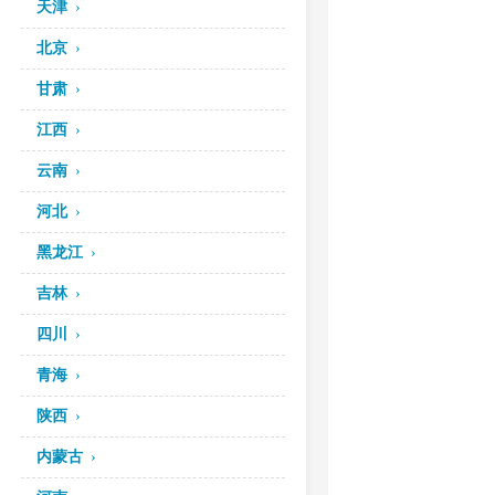
天津
北京
甘肃
江西
云南
河北
黑龙江
吉林
四川
青海
陕西
内蒙古