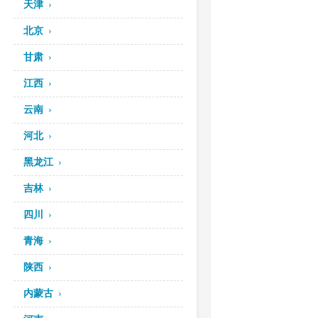
天津
北京
甘肃
江西
云南
河北
黑龙江
吉林
四川
青海
陕西
内蒙古