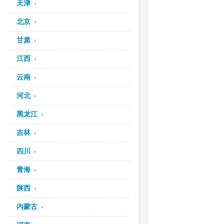
天津
北京
甘肃
江西
云南
河北
黑龙江
吉林
四川
青海
陕西
内蒙古