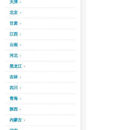
天津
北京
甘肃
江西
云南
河北
黑龙江
吉林
四川
青海
陕西
内蒙古