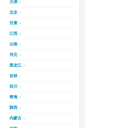
天津
北京
甘肃
江西
云南
河北
黑龙江
吉林
四川
青海
陕西
内蒙古