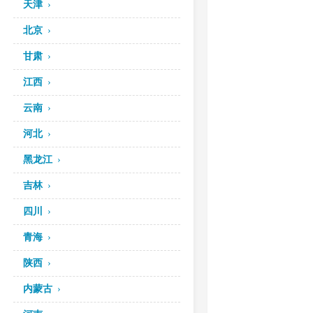
天津
北京
甘肃
江西
云南
河北
黑龙江
吉林
四川
青海
陕西
内蒙古