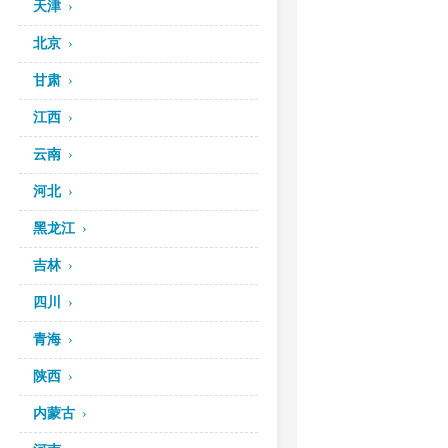
天津
北京
甘肃
江西
云南
河北
黑龙江
吉林
四川
青海
陕西
内蒙古