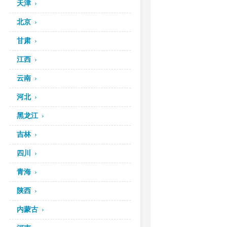
天津
北京
甘肃
江西
云南
河北
黑龙江
吉林
四川
青海
陕西
内蒙古