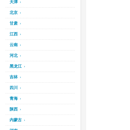
天津
北京
甘肃
江西
云南
河北
黑龙江
吉林
四川
青海
陕西
内蒙古